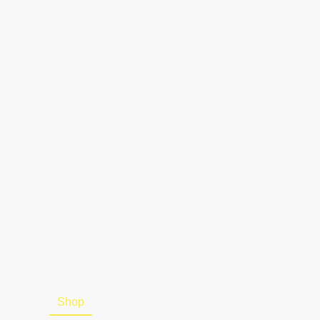
artseite
Shop
Über uns
Kontakt
Impressum