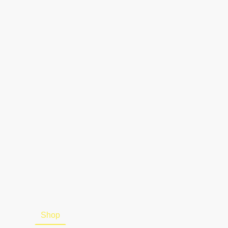
artseite
Shop
Über uns
Kontakt
Impressum