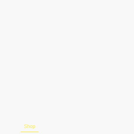
artseite
Shop
Über uns
Kontakt
Impressum